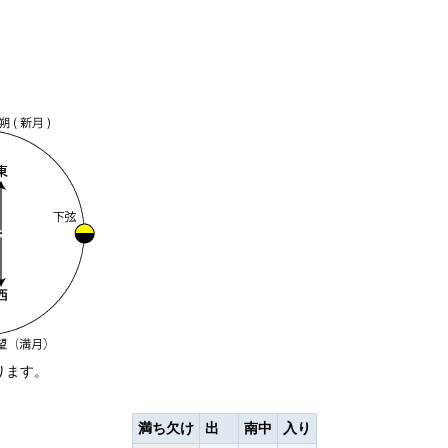
ります。
満ち欠け
出
南中
入り