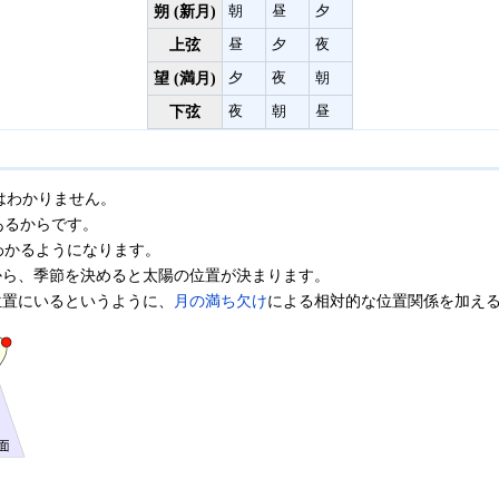
朔 (新月)
朝
昼
夕
上弦
昼
夕
夜
望 (満月)
夕
夜
朝
下弦
夜
朝
昼
はわかりません。
あるからです。
わかるようになります。
から、季節を決めると太陽の位置が決まります。
位置にいるというように、
月の満ち欠け
による相対的な位置関係を加え