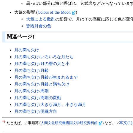
黒っぽい部分は海と呼ばれ、玄武岩などからなっていま
大気の影響 (
Colors of the Moon
)
大気による散乱
の影響で、月はその高度に応じて色が変
皆既月食の色
関連ページ
†
月の満ち欠け
月の満ち欠け/いろいろな月たち
月の満ち欠け/月の暦の大と小
月の満ち欠け/月齢
月の満ち欠け/月齢が生まれるまで
月の満ち欠け/月齢と満ち欠け
月の満ち欠け/周期
月の満ち欠け/周期の変動
月の満ち欠け/大きな満月、小さな満月
月の満ち欠け/明縁方向
*1
->
本文(1
たとえば、古事類苑 (
人間文化研究機構国文学研究資料館
) など。