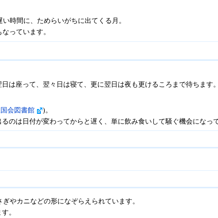
遅い時間に、ためらいがちに出てくる月。
もなっています。
翌日は座って、翌々日は寝て、更に翌日は夜も更けるころまで待ちます
立国会図書館
)。
出るのは日付が変わってからと遅く、単に飲み食いして騒ぐ機会になっ
。
さぎやカニなどの形になぞらえられています。
ます。