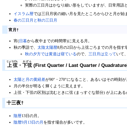
実際の三日月はかなり細い形をしていますが、日常用語
イスラム暦
では三日月状の細い月を見たところからひと月が始
春の三日月と秋の三日月
宵月
†
宵(
日暮
から夜中までの時間帯)に見える月。
秋の季語で、
太陰太陽暦
8月の2日から上弦ごろまでの月を指す
秋の夕方では黄道は寝ている
ので、
三日月は立って
いて
じょうげん
かげん
上弦
・
下弦
(First Quarter / Last Quarter / Quadrature
太陽と月の黄経差
が90°・270°になること、あるいはその時刻
月の半分が明るく輝くように見えます。
上弦・下弦の区別は沈むときに弦 (まっすぐな部分) が上にあ
十三夜
†
陰暦
13日の月。
陰暦9月13日の月
を指す場合が多いです。