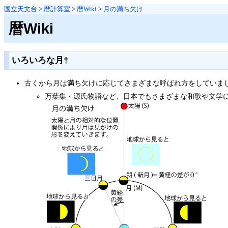
国立天文台
>
暦計算室
>
暦Wiki
>
月の満ち欠け
暦Wiki
いろいろな月
†
古くから月は満ち欠けに応じてさまざまな呼ばれ方をしていま
万葉集・源氏物語など、日本でもさまざまな和歌や文学