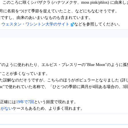
ろに咲くシバザクラ (ハナツメクサ、moss pink/phlox) に由来
か月に名前をつけて季節を捉えていたこと、などにちなむそうです。
様ですし、由来のあいまいなものも含まれています。
、
ウェスタン・ワシントン大学のサイト
などを参照してください。
。
e moon"のように使われたり、エルビス・プレスリーの"Blue Moon"の
すことが多くなっています。
まった誤解なのだそうですが、こちらのほうがポピュラーとなりました (詳
' Almanac"で使われていた名称で、「ひとつの季節に満月が4回ある場合
り正確には
19年で7回
という頻度で現れます。
月がない
ケースもあるため、より多く現れます。