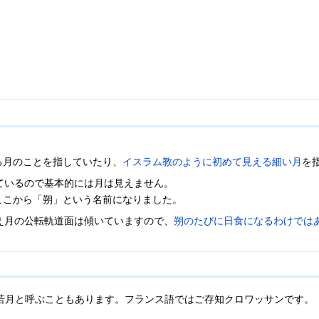
。
る月のことを指していたり、
イスラム教のように初めて見える細い月
を
ているので基本的には月は見えません。
ここから「朔」という名前になりました。
え月の公転軌道面は傾いていますので、
朔のたびに日食になるわけでは
若月と呼ぶこともあります。フランス語ではご存知クロワッサンです。