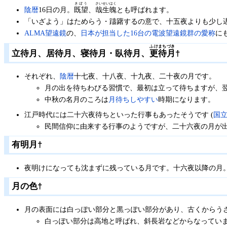
きぼう
さいせいはく
陰暦
16日の月。
既望
、
哉生魄
とも呼ばれます。
「いざよう」はためらう・躊躇するの意で、十五夜よりも少し
ALMA望遠鏡
の、
日本が担当した16台の電波望遠鏡群の愛称
に
ふけまちづき
立待月、居待月、寝待月・臥待月、
更待月
†
それぞれ、
陰暦
十七夜、十八夜、十九夜、二十夜の月です。
月の出を待ちわびる習慣で、最初は立って待ちますが、
中秋の名月のころは
月待ちしやすい
時期になります。
江戸時代には二十六夜待ちといった行事もあったそうです (
国
民間信仰に由来する行事のようですが、二十六夜の月が
有明月
†
夜明けになっても沈まずに残っている月です。十六夜以降の月
月の色
†
月の表面には白っぽい部分と黒っぽい部分があり、古くからう
白っぽい部分は高地と呼ばれ、斜長岩などからなってい