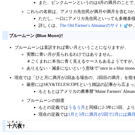
また、ピンクムーンというのは4月の満月のことで、このこ
これらの名前は、アメリカ先住民が満月や満月を含む1
ただし、一口にアメリカ先住民といっても多種多
詳しくは、
The Old Farmer's Almanacのサイト
や
ブルームーン (Blue Moon)
†
ブルームーンは直訳すれば青い月ということになりますが、
実際に青い月が見られるわけではありません。
＃ごくまれに本当に青く見えるケースもあるようですが
ありえない・滅多にないという意味で"once in a blu
現在では「ひと月に満月が2回ある場合の、2回目の満月」を指
厳密にはSKY&TELESCOPEという雑誌の記事から広
もともとはアメリカの農事暦"Maine Farmers
ブルームーンの頻度
もとの定義では
うるう月
と同様に2-3年に1回、よ
現在の定義では
1月と3月に満月が2回で2月には満
いざよい
十六夜
†