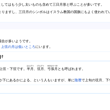
としてはもう少し太いものも含めて三日月形と呼ぶことが多いです。
まりますし、三日月のシンボルはイスラム教国の国旗にもよく使われて
場合が多いようです。
、
上弦の月は低いところ
にいます。
)
†
はんげつ
げんげつ
ゆみはりづき
が上弦・下弦です。
半月
、
弦月
、
弓張月
とも呼ばれます。
るか下にあるかによる、という人もいますが、単に
陰暦
で上旬の弦月、下