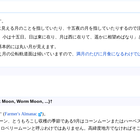
す。
に見える月のことを指していたり、十五夜の月を指していたりするので
、小は十五日。日は東に在り、月は西に在りて、遥かに相望めばなり」と
基本的には丸い月が見えます。
え月の公転軌道面は傾いていますので、
満月のたびに月食になるわけで
oon, Worm Moon, ...)
†
 (
Farmer's Almanac
)。
ーン、とうもろこし収穫の季節である9月はコーンムーンまたはハーベ
トロベリームーンと呼ぶわけではありません。高緯度地方でなければそ