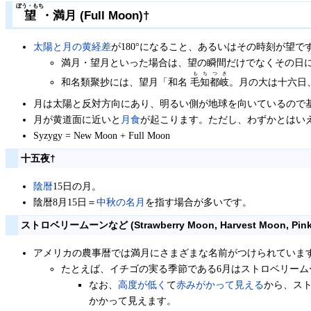
ぼう・もち
望
・満月 (Full Moon)
†
太陽と月の黄経差
が180°になること、あるいはその時刻が望で
満月・望月といった場合は、望の瞬間だけでなくその日
もちつき
和名類聚抄には、望月「和名
毛知都岐
。月の大は十六日
月は太陽と反対方向にあり、明るい側が地球を向いているので
月が黄道面に近いと
月食
が起こります。ただし、わずかとはい
Syzygy = New Moon + Full Moon
十五夜
†
陰暦
15日の月。
陰暦8月15日＝
中秋の名月
を指す場合が多いです。
ストロベリームーンなど (Strawberry Moon, Harvest Moon, Pink M
アメリカの農事暦では満月にさまざまな名前がつけられています
たとえば、イチゴの実る季節である6月はストロベリーム
なお、
高度が低く
て
赤みがかって見える
から、ス
かかって見えます。