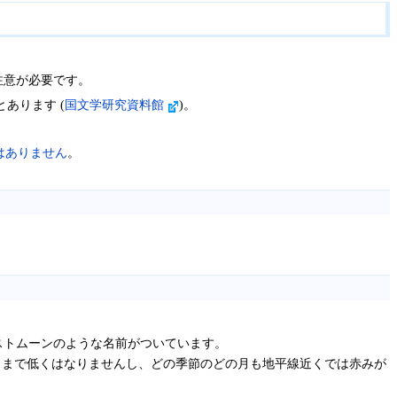
注意が必要です。
あります (
国文学研究資料館
)。
はありません
。
ストムーンのような名前がついています。
こまで低くはなりませんし、どの季節のどの月も地平線近くでは赤みが