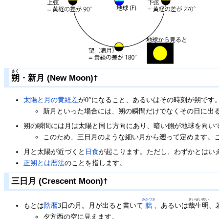
さく
朔
・新月 (New Moon)
†
太陽と月の黄経差
が0°になること、あるいはその時刻が朔です
新月といった場合には、朔の瞬間だけでなくその日に出
朔の瞬間には月は太陽と同じ方向にあり、暗い側が地球を向い
このため、三日月のような細い月から遡って定めます。
月と太陽が近づくと
日食
が起こります。ただし、わずかとはい
正朔とは暦法
のことを指します。
三日月 (Crescent Moon)
†
みかづき
さいせいめい
もとは
陰暦
3日の月。月が出ると書いて
朏
、あるいは
哉生明
、
夕方西の空に見えます。