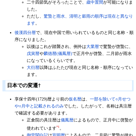
二十四節気がそろったことで、
歳中置閏
が可能になりま
した。
ただし、
驚蟄と雨水、清明と穀雨の順序は現在と異なり
ます
。
後漢四分暦
で、現在中国で用いられているものと同じ名称・順
序になりました。
以後はこれが踏襲され、例外は
大業暦
で驚蟄が啓蟄に、
戊寅暦
や
麟徳暦(儀鳳暦)
で正月中が啓蟄、二月節が雨水
になっているくらいです。
大衍暦
以降はふたたび現在と同じ名称・順序になってい
ます。
日本での変遷
†
享保十四年(1729)暦より前の
仮名暦
は、
一部を除いて○月せつ
や○月中と記載されるのみ
でした。したがって、名称は具注暦
で確認する必要があります。
正倉院の具注暦は
儀鳳暦
によるもので、正月中に啓蟄が
*1
使われています
。
御堂関白記
は
宣明暦
によるもので、二月節に驚蟄が使わ