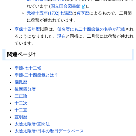
れています (
国立国会図書館
)。
元禄十五年(1702)七陽暦
は
貞享暦
によるもので、二月節
に啓蟄が使われています。
享保十四年暦
以降は、
仮名暦にも二十四節気の名称が記載
され
るようになりました。
現在
と同様に、二月節には啓蟄が使われ
ています。
関連ページ
†
季節/七十二候
季節/二十四節気とは？
儀鳳暦
後漢四分暦
三正論
十二次
十二直
宣明暦
太陰太陽暦/置閏法
太陰太陽暦/日本の暦日データベース