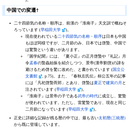
中国での変遷
†
二十四節気の名称・順序は、前漢の『淮南子』天文訓で概ねそ
ろっています (
早稲田大学
)。
現在使われている
二十四節気の名称・順序
は日本も中国
もほぼ同様ですが、二月節のみ、日本では啓蟄、中国で
は驚蟄という違いがあります。
『困学紀聞』には、『夏小正』の正月啓蟄や『礼記』月
令
孟春
の蟄蟲始振を紹介しつつ、景帝(漢帝劉啓)の諱を
避けるため啓を驚に改めた、と書かれています (
国立公
文書館
, p.75)。また、『春秋左氏伝』桓公五年の記事
には「凡祀啓蟄而郊」とあり、啓蟄は
夏正
で
建寅の月
と
注されています (
早稲田大学
)。
『淮南子』は景帝の子である
武帝の時代
に成立し、驚蟄
が使われています。ただし、雷驚蟄であり、現在と同じ
二月節になっています (
早稲田大学
)。
正史に詳細な記録が残る暦の中では、最も古い
太初暦(三統暦)
から既に登場しています。