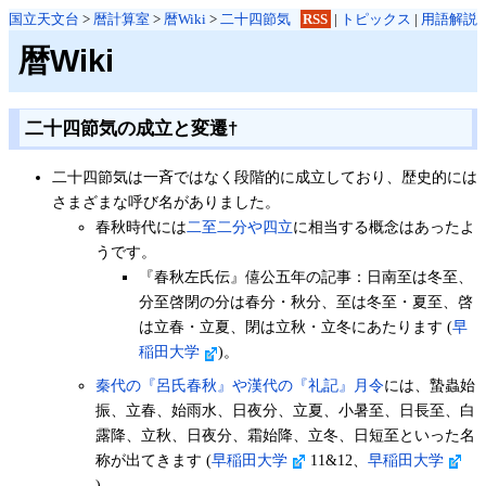
国立天文台
>
暦計算室
>
暦Wiki
>
二十四節気
RSS
|
トピックス
|
用語解説
暦Wiki
二十四節気の成立と変遷
†
二十四節気は一斉ではなく段階的に成立しており、歴史的には
さまざまな呼び名がありました。
春秋時代には
二至二分や四立
に相当する概念はあったよ
うです。
『春秋左氏伝』僖公五年の記事：日南至は冬至、
分至啓閉の分は春分・秋分、至は冬至・夏至、啓
は立春・立夏、閉は立秋・立冬にあたります (
早
稲田大学
)。
秦代の『呂氏春秋』や漢代の『礼記』月令
には、蟄蟲始
振、立春、始雨水、日夜分、立夏、小暑至、日長至、白
露降、立秋、日夜分、霜始降、立冬、日短至といった名
称が出てきます (
早稲田大学
11&12、
早稲田大学
)。