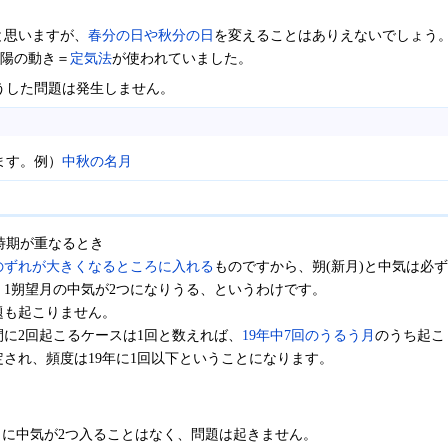
と思いますが、
春分の日や秋分の日
を変えることはありえないでしょう
陽の動き＝
定気法
が使われていました。
うした問題は発生しません。
ます。例）
中秋の名月
時期が重なるとき
のずれが大きくなるところに入れる
ものですから、朔(新月)と中気は必
1朔望月の中気が2つになりうる、というわけです。
題も起こりません。
期間に2回起こるケースは1回と数えれば、
19年中7回のうるう月
のうち起こ
定され、頻度は19年に1回以下ということになります。
。
月に中気が2つ入ることはなく、問題は起きません。