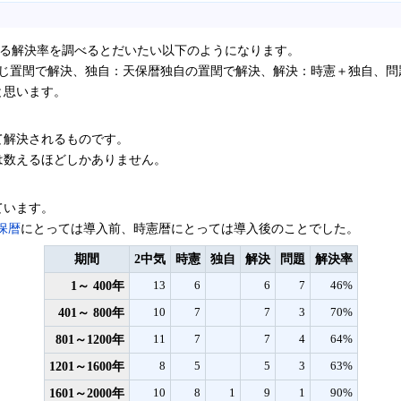
による解決率を調べるとだいたい以下のようになります。
じ置閏で解決、独自：天保暦独自の置閏で解決、解決：時憲＋独自、問題
と思います。
て解決されるものです。
は数えるほどしかありません。
ています。
保暦
にとっては導入前、時憲暦にとっては導入後のことでした。
期間
2中気
時憲
独自
解決
問題
解決率
1～ 400年
13
6
6
7
46%
401～ 800年
10
7
7
3
70%
801～1200年
11
7
7
4
64%
1201～1600年
8
5
5
3
63%
1601～2000年
10
8
1
9
1
90%