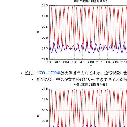
逆に、
1699～1700年
は天保暦導入前ですが、逆転現象の
冬至の後、中気が立て続けにやってきて冬至と春