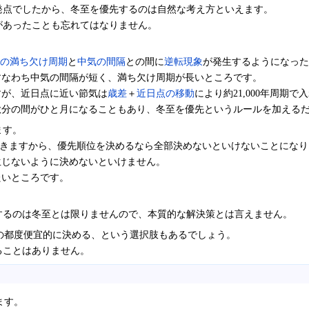
発点でしたから、冬至を優先するのは自然な考え方といえます。
があったことも忘れてはなりません。
の満ち欠け周期
と
中気の間隔
との間に
逆転現象
が発生するようになった
すなわち中気の間隔が短く、満ち欠け周期が長いところです。
すが、近日点に近い節気は
歳差
＋
近日点の移動
により約21,000年周期
秋分の間がひと月になることもあり、冬至を優先というルールを加える
ます。
ていきますから、優先順位を決めるなら全部決めないといけないことにな
生じないように決めないといけません。
たいところです。
生するのは冬至とは限りませんので、本質的な解決策とは言えません。
の都度便宜的に決める、という選択肢もあるでしょう。
ることはありません。
ます。