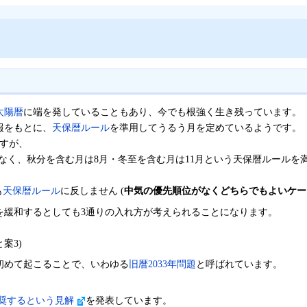
太陽暦
に端を発していることもあり、今でも根強く生き残っています。
報をもとに、
天保暦ルール
を準用してうるう月を定めているようです。
ますが、
なく、秋分を含む月は8月・冬至を含む月は11月という天保暦ルールを満
も
天保暦ルール
に反しません (
中気の優先順位がなくどちらでもよいケー
を緩和するとしても3通りの入れ方が考えられることになります。
案3)
初めて起こることで、いわゆる
旧暦2033年問題
と呼ばれています。
推奨するという見解
を発表しています。