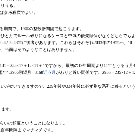
こりうる。
5年は参考程度でよい。
起こる期間で、19年の整数倍間隔で起こります。
がひと月でルール破りになるケースと中気の優先順位がなくどちらでも
者、2242-2243年に後者があります。これらはそれぞれ2033年の19年×6、1
が、当面はそのようなことはありません。
31＝235×17＋12×11＋4ですから、最初の19年周期より11年とう
≒2956朔望月≒3168
近点月
がわりと近い関係です。2956＝235×12
が効いてきますので、239年後や334年後に必ず別な系列に移るという
ります。
回くらいの頻度ということになります。
数百年間隔までマチマチです。