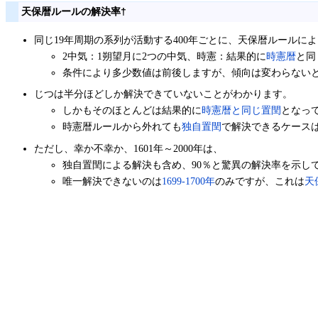
天保暦ルールの解決率
†
同じ19年周期の系列が活動する400年ごとに、天保暦ルール
2中気：1朔望月に2つの中気、時憲：結果的に
時憲暦
と同
条件により多少数値は前後しますが、傾向は変わらない
じつは半分ほどしか解決できていないことがわかります。
しかもそのほとんどは結果的に
時憲暦と同じ置閏
となっ
時憲暦ルールから外れても
独自置閏
で解決できるケース
ただし、幸か不幸か、1601年～2000年は、
独自置閏による解決も含め、90％と驚異の解決率を示し
唯一解決できないのは
1699-1700年
のみですが、これは
天