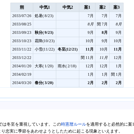
朔
中気1
中気2
案1
案2
案3
2033/07/26
処暑( 8/23)
7月
7月
7月
2033/08/25
8月
閏 7月
8月
2033/09/23
秋分( 9/23)
9月
8月
9月
2033/10/23
霜降(10/23)
10月
9月
10月
2033/11/22
小雪(11/22)
冬至(12/21)
11月
10月
11月
2033/12/22
閏 11月
11月
12月
2034/01/20
大寒( 1/20)
雨水( 2/18)
12月
12月
1月
2034/02/19
1月
1月
閏 1月
2034/03/20
春分( 3/20)
2月
2月
2月
では冬至を重視しています。この
時憲暦ルール
を適用すると必然的に案
より忠実に季節をあわせようとしたために起こる現象といえます。