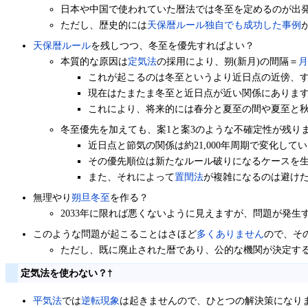
日本や中国で使われていた暦法では冬至を定めるのが出
ただし、歴史的には
天保暦ルール独自でも成功した事例
天保暦ルール
を残しつつ、冬至を優先すればよい？
本質的な原因は
定気法
の採用により、朔(新月)の間隔＝
月
これが起こるのは冬至というより近日点の近傍、
現在はたまたま冬至と近日点が近い関係にありま
これにより、将来的には春分と夏至の間や夏至と
冬至優先を加えても、案1と案3のような不確定性が残り
近日点と節気の関係は約21,000年周期で変化し
その優先順位は新たなルール破りになるケースを
また、それによって
置閏法
が複雑になるのは避け
無理やり
朔旦冬至
を作る？
2033年に限れば悪くないように見えますが、問題が発
このような問題が起こることはさほど
多くありません
ので、そ
ただし、既に廃止された暦であり、公的な機関が決定す
定気法を使わない？
†
平気法
では
逆転現象
は起きませんので、ひとつの解決策になり