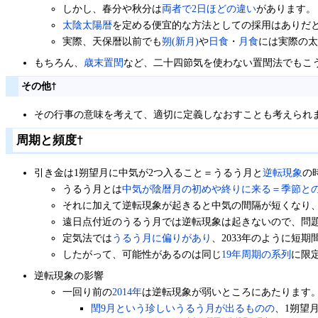
しかし、春分や秋分は
両者で2日ほどの違い
があります。
太陰太陽暦
を定める便宜的な方法としての採用はありだ
実際、天保暦以前でも
朔(新月)
や
日食
・
月食
には実際の太
もちろん、
歳末置閏
など、二十四節気を使わない置閏法でもこ
その他
†
その行事の意味を考えて、適切に定義しなおすことも考えられ
周期と頻度
†
引き金は1朔望月に中気が2つ入ること＝うるう月と
逆転現象
の
うるう月とは
中気が陰暦月の初めや終りに来る＝季節と
それに加えて逆転現象が起きると中気の間隔が短くなり、
遠日点付近のうるう月では逆転現象は起きないので、問
定気法では
うるう月に偏りがあり
、2033年のように短
したがって、可能性があるのは同じ
19年周期の系列
に限
逆転現象の影響
一回り前の
2014年
は逆転現象が弱いところにあたります
閏9月という珍しいうるう月が出るものの
、1朔望