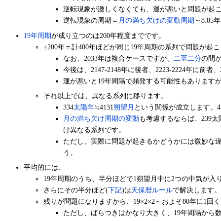
逆転現象が激しくなくても、運が悪いと問題が起
逆転現象の周期＝
月の満ち欠けの変動周期
～8.8
19年周期
が成り立つのは200年程度までです。
±200年＝計400年ほどが同じ19年周期の系列で問題が
なお、2033年は複合ケースですが、
二至二分
の間
今後は、2147-2148年に後者、2223-2224年に前
運が悪いと19年間隔で頻発する可能性もあります
それ以上では、異なる系列に移ります。
334
太陽年
≒4131
朔望月
という関係が成立します。41
月の満ち欠け周期の変動
も考慮するならば、239太陽年
け異なる系列です。
ただし、実際に問題が起きるかどうかには微妙な違い
う。
平均的には、
19年周期のうち、半分ほどで1朔望月中に2つの中気が入
さらにその半分ほど(
下記
)は
天保暦ルール
で解決します。
残りが問題になりますから、19×2×2～およそ80年に1
ただし、ばらつきはかなり大きく、19年間隔から