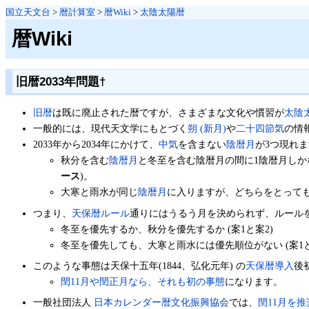
国立天文台
>
暦計算室
>
暦Wiki
>
太陰太陽暦
暦Wiki
旧暦2033年問題
†
旧暦
は既に廃止された暦ですが、さまざまな文化や慣習が
太陰
一般的には、現代天文学にもとづく
朔 (新月)
や
二十四節気
の情
2033年から2034年にかけて、
中気
を含まない
陰暦月
が3つ現れ
秋分を含む
陰暦月
と冬至を含む陰暦月の間に1陰暦月しか
ース
)。
大寒と雨水が同じ
陰暦月
に入りますが、どちらをとって
つまり、
天保暦ルール
通りにはうるう月を決められず、ルール
冬至を優先するか、秋分を優先するか (案1と案2)
冬至を優先しても、大寒と雨水には優先順位がない (案1と
このような事態は天保十五年(1844、弘化元年) の
天保暦導入
後
閏11月や閏正月なら、それも初の事態
になります。
一般社団法人
日本カレンダー暦文化振興協会
では、
閏11月を