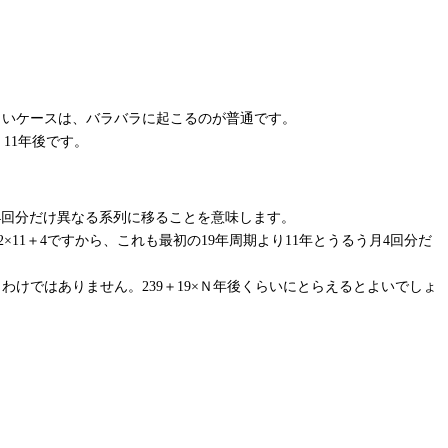
よいケースは、バラバラに起こるのが普通です。
0、11年後です。
るう月4回分だけ異なる系列に移ることを意味します。
＋12×11＋4ですから、これも最初の19年周期より11年とうるう月4回分だ
わけではありません。239＋19×Ｎ年後くらいにとらえるとよいでしょ