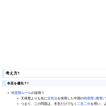
考え方
†
冬至を優先？
†
時憲暦ルール
の採用？
天保暦よりも先に
定気法
を採用した中国の
時憲暦 (農暦)
つまり、この問題は、冬至だけでなく
二至二分
を用い、