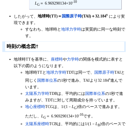
-10
L
＝ 6.969290134×10
G
s
したがって、
地球時(TT)＝
国際原子時
(TAI)＋32.184
により実
現できます。
すなわち、地球時と
地球力学時
は実質的に同一な時刻で
す。
時刻の概念図
†
地球時TTを基準に、
座標時
や
力学時
の関係を模式的に表すと
以下の図のようになります。
地球時TTと
地球力学時
TDTは同一で、
国際原子時
TAIと
s
同じく
国際単位系
の1秒で進み、TAIより32.184
進んで
います。
太陽系力学時
TDBは、平均的には
国際単位系
の1秒で進
みますが、TDTに対して周期成分を持っています。
地心座標時
TCGは、1/(1－
L
)倍のペースで進みます。
G
-10
ただし、
L
＝ 6.969290134×10
です。
G
太陽系座標時
TCBは、平均的には1/(1－
L
)倍のペースで
B