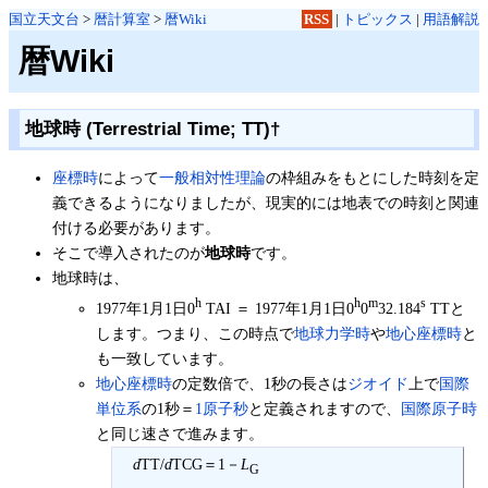
国立天文台
>
暦計算室
>
暦Wiki
RSS
|
トピックス
|
用語解説
暦Wiki
地球時 (Terrestrial Time; TT)
†
座標時
によって
一般相対性理論
の枠組みをもとにした時刻を定
義できるようになりましたが、現実的には地表での時刻と関連
付ける必要があります。
そこで導入されたのが
地球時
です。
地球時は、
h
h
m
s
1977年1月1日0
TAI ＝ 1977年1月1日0
0
32.184
TTと
します。つまり、この時点で
地球力学時
や
地心座標時
と
も一致しています。
地心座標時
の定数倍で、1秒の長さは
ジオイド
上で
国際
単位系
の1秒＝
1原子秒
と定義されますので、
国際原子時
と同じ速さで進みます。
d
TT/
d
TCG＝1－
L
G