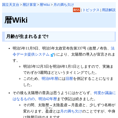
国立天文台
>
暦計算室
>
暦Wiki
>
月の満ち欠け
RSS
|
トピックス
|
用語解説
暦Wiki
月齢が生まれるまで
†
明治5年11月9日、明治5年太政官布告第337号 (改暦ノ布告、
法
令データ提供システム
) により、太陽暦の導入が宣言されま
す。
明治5年12月3日を明治6年1月1日としますので、実施ま
でわずか3週間ほどというタイミングでした。
このため、
明治6年暦
には
旧暦
を併記することになりま
した。
その後も太陽暦の普及は思うようにはかどらず、
何度か議論に
はなるものの
、
明治42年暦
まで併記は続きました。
その間、太陰暦→太陰盈虚→月盈虚と、少しずつ名称が
えいきょ
変わります。
盈虚
とは
月の満ち欠け
のことですが、中身
は陰暦日付のままです。