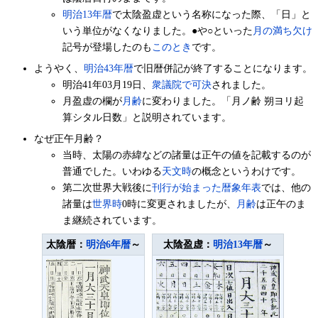
明治13年暦
で太陰盈虚という名称になった際、「日」と
いう単位がなくなりました。●や○といった
月の満ち欠け
記号が登場したのも
このとき
です。
ようやく、
明治43年暦
で旧暦併記が終了することになります。
明治41年03月19日、
衆議院で可決
されました。
月盈虚の欄が
月齢
に変わりました。「月ノ齢 朔ヨリ起
算シタル日数」と説明されています。
なぜ正午月齢？
当時、太陽の赤緯などの諸量は正午の値を記載するのが
普通でした。いわゆる
天文時
の概念というわけです。
第二次世界大戦後に
刊行が始まった暦象年表
では、他の
諸量は
世界時
0時に変更されましたが、
月齢
は正午のま
ま継続されています。
太陰暦：
明治6年暦
～
太陰盈虚：
明治13年暦
～