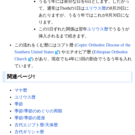
うるう年には余分な日を6日とします。したがっ
て、通常はThothの1日は
ユリウス暦
の8月29日に
あたりますが、うるう年ではこれが8月30日にな
ります。
この1日ずれた関係は翌年
ユリウス暦
でうるうが
挿入されるまで続きます。
この流れをくむ暦にはコプト暦 (
Coptic Orthodox Diocese of the
Southern United States
) やエチオピア暦 (
Ethiopian Orthodox
Church
) があり、現在でも4年に1回の割合でうるう年を入れ
ています。
関連ページ
†
マヤ暦
ユリウス暦
季節
季節/季節のめぐりの周期
季節/季節の星座
古代エジプト暦/天体暦
古代ギリシャ暦