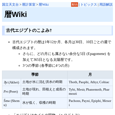
国立天文台
>
暦計算室
>
暦Wiki
RSS
|
トピックス
|
用語解説
暦Wiki
古代エジプトのこよみ
†
古代エジプトの暦は1年12か月、各月は30日、10日ごとの週で
構成されます。
さらに、どの月にも属さない余分な5日 (Epagomene) を
加えて365日となる太陽暦です。
3つの季節 (各季節に4つの月)
季節
月
土地が水に沈む洪水の時期
Thoth, Paophi, Athyr, Cohiac
Ꜣḫt
(Akhet)
土地が現れ、田植えと成長の
Tybi, Mesir, Phanemoth, Phar
Prt
(Peret)
時期
mouti
Šmw
(Shem
Pachons, Payni, Epiphi, Mesor
水が低く、収穫の時期
u)
i
「エジプトはナイルの賜物」(ヘロドトス)