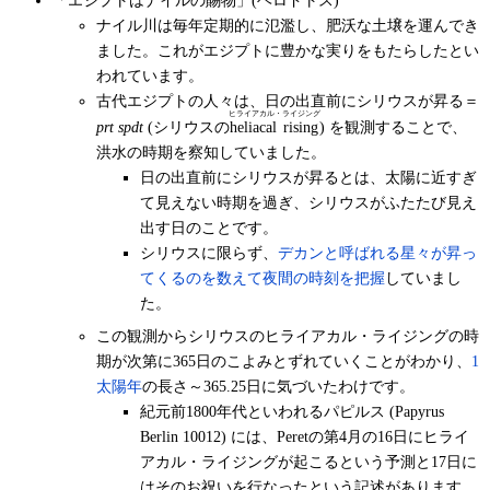
ナイル川は毎年定期的に氾濫し、肥沃な土壌を運んでき
ました。これがエジプトに豊かな実りをもたらしたとい
われています。
古代エジプトの人々は、日の出直前にシリウスが昇る＝
ヒライアカル・ライジング
prt spdt
(シリウスの
heliacal rising
) を観測することで、
洪水の時期を察知していました。
日の出直前にシリウスが昇るとは、太陽に近すぎ
て見えない時期を過ぎ、シリウスがふたたび見え
出す日のことです。
シリウスに限らず、
デカンと呼ばれる星々が昇っ
てくるのを数えて夜間の時刻を把握
していまし
た。
この観測からシリウスのヒライアカル・ライジングの時
期が次第に365日のこよみとずれていくことがわかり、
1
太陽年
の長さ～365.25日に気づいたわけです。
紀元前1800年代といわれるパピルス (Papyrus
Berlin 10012) には、Peretの第4月の16日にヒライ
アカル・ライジングが起こるという予測と17日に
はそのお祝いを行なったという記述があります。