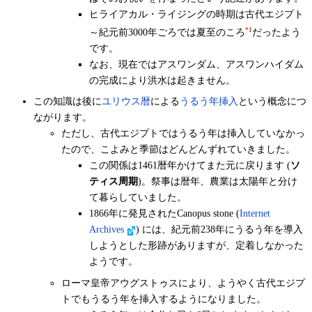
ヒライアカル・ライジングの時期は古代エジプト
～紀元前3000年ごろでは夏至のころ
*1
だったよう
です。
なお、現在ではアスワンダム、アスワンハイダム
の完成により洪水は起きません。
この知識は後に
ユリウス暦
による
うるう年挿入
という概念につ
ながります。
ただし、古代エジプトではうるう年は挿入していなかっ
たので、こよみと季節はどんどんずれていきました。
この関係は1461暦年かけてまた元に戻ります (
ソ
ティス周期
)。祭事は暦年、農業は太陽年と分け
て暮らしていました。
1866年に発見されたCanopus stone (
Internet
Archives
) には、紀元前238年にうるう年を導入
しようとした形跡がありますが、定着しなかった
ようです。
ローマ皇帝アウグストゥスにより、ようやく古代エジプ
トでもうるう年を挿入するようになりました。