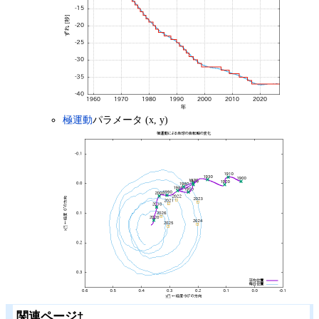
極運動
パラメータ (x, y)
関連ページ
†