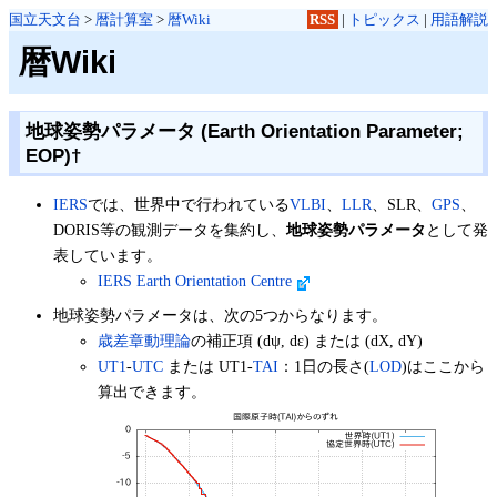
国立天文台
>
暦計算室
>
暦Wiki
RSS
|
トピックス
|
用語解説
暦Wiki
地球姿勢パラメータ (Earth Orientation Parameter;
EOP)
†
IERS
では、世界中で行われている
VLBI
、
LLR
、SLR、
GPS
、
DORIS等の観測データを集約し、
地球姿勢パラメータ
として発
表しています。
IERS Earth Orientation Centre
地球姿勢パラメータは、次の5つからなります。
歳差章動理論
の補正項 (dψ, dε) または (dX, dY)
UT1
-
UTC
または UT1-
TAI
：1日の長さ(
LOD
)はここから
算出できます。