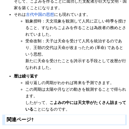
そして、こよみを作ることに成功した支配者が巨大な文明・国
家を築くことになります。
それは
古代中国の思想
にも現れています。
観象授時：天文現象を観測して人民に正しい時季を授け
ること、すなわちこよみを作ることは為政者の務めとさ
れていました。
受命改制：天子は天命を受けて人民を統治するのであ
り、王朝の交代は天命が改まったため (革命) であると
いう思想。
新たに天命を受けたことを誇示する手段として改暦が行
なわれました。
暦は繰り返す
繰り返しの周期がわかれば将来を予測できます。
この周期は太陽や月などの動きを観測することで得られ
ます。
したがって、
こよみの中には天文学がたくさん詰まって
いる
ことになるのです。
関連ページ
†