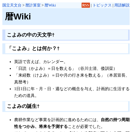
国立天文台
>
暦計算室
>
暦Wiki
RSS
|
トピックス
|
用語解説
暦Wiki
こよみの中の天文学
†
「こよみ」とは何か？
†
英語で言えば、カレンダー。
「日読（かよみ）＝日を数える」（谷川士清、倭訓栞）
「来経数（けよみ）＝日や月の行き来を数える」（本居宣長、
真暦考）
1日1日に年・月・日・週などの概念を与え、計画的に生活する
ための道具。
こよみの誕生
†
農耕作業など事業を計画的に進めるためには、
自然の持つ周期
性をつかみ、将来を予測する
ことが必要でした。