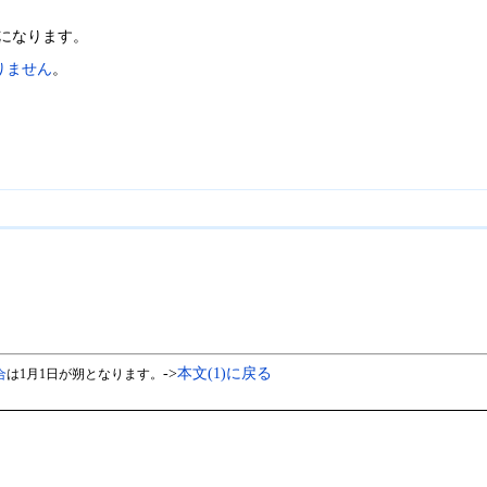
とになります。
りません
。
->
本文(1)に戻る
合
は1月1日が朔となります。