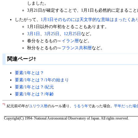
しました。
3月21日が確定することで、1月1日も必然的に定まるこ
したがって、
1月1日そのものには天文学的な意味はまったくあ
1月1日以外の年初をとることもあります。
3月1日
、
3月25日
、
12月25日
など。
春分をとるもの～
イラン暦
など。
秋分をとるもの～
フランス共和暦
など。
関連ページ
†
要素/1年とは？
要素/1年とは？/1年の始まり
要素/1年とは？/紀元
要素/1年とは？/年齢
*1
紀元前45年が
ユリウス暦
のルール通り、
うるう年
であった場合。
平年だった場
Copyright(C) 1994- National Astronomical Observatory of Japan. All rights reserved.