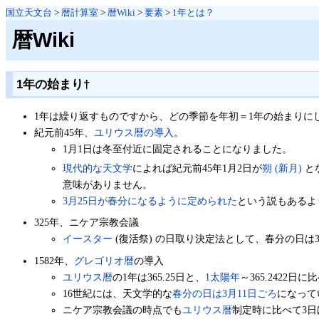
国立天文台
>
暦計算室
>
暦Wiki
>
要素
>
1年とは？
暦Wiki
1年の始まり
†
1年は繰り返すものですから、どの季節を年初＝1年の始まりに
紀元前45年、
ユリウス暦の導入
。
1月1日は冬至付近に固定されることになりました。
現代的な天文学
によれば紀元前45年1月2日が
朔 (新月)
と
意味がありません。
3月25日が春分になるように定められた
という説もあるよ
325年、ニケア宗教会議
イースター
(復活祭) の日取り決定法として、春分の日は
1582年、
グレゴリオ暦
の導入
ユリウス暦
の1年は365.25日と、
1太陽年
～365.2422
16世紀には、天文学的な
春分の日は3月11日ごろ
になって
ニケア宗教会議の時点でも
ユリウス暦
制定時に比べて3日