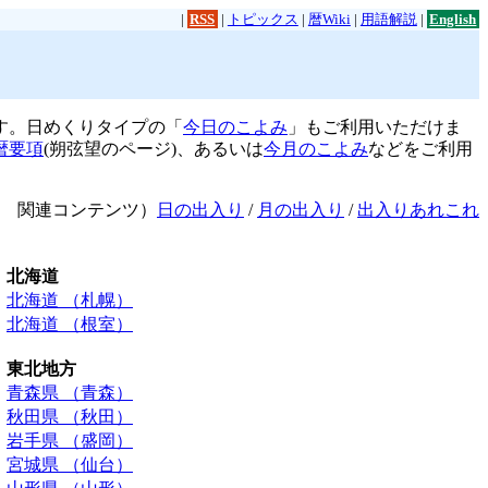
|
RSS
|
トピックス
|
暦Wiki
|
用語解説
|
English
す。日めくりタイプの「
今日のこよみ
」もご利用いただけま
暦要項
(朔弦望のページ)、あるいは
今月のこよみ
などをご利用
関連コンテンツ）
日の出入り
/
月の出入り
/
出入りあれこれ
北海道
北海道 （札幌）
北海道 （根室）
東北地方
青森県 （青森）
秋田県 （秋田）
岩手県 （盛岡）
宮城県 （仙台）