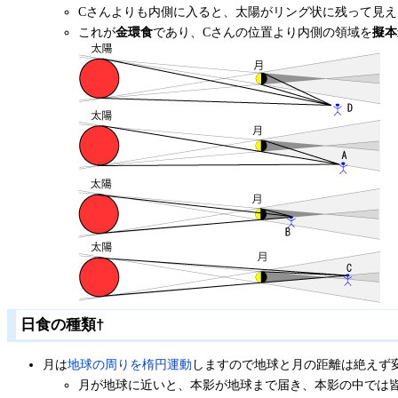
Cさんよりも内側に入ると、太陽がリング状に残って見
これが
金環食
であり、Cさんの位置より内側の領域を
擬本
日食の種類
†
月は
地球の周りを楕円運動
しますので地球と月の距離は絶えず
月が地球に近いと、本影が地球まで届き、本影の中では