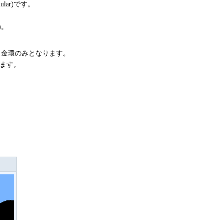
nular)です。
)。
と金環のみとなります。
と呼びます。