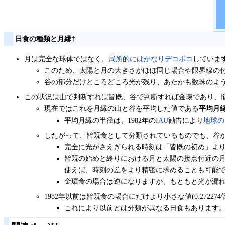
日食の種類と月縁
†
月は完全な球体ではなく、
局所的にはかなりデコボコ
していま
このため、太陽と月の大きさがほぼ同じ場合や限界線の
谷の部分だけところどころ光が残り、あたかも数珠のよ
この状況は山で判断すれば皆既、谷で判断すれば金環であり、
現在ではこれを月縁の山と谷を平均した値である
平均月
平均月縁の半径は、1982年の
IAU
勧告により
地球の赤
したがって、皆既食として分類されているものでも、谷
完全に光がさえぎられる時刻は「皆既の初め」よ
皆既の始めと終りにおける月と太陽の接点付近の月
使えば、時刻の差をより精密に求めることも可能です
金環食の場合は逆になりますが、もともと光が漏
1982年以前は皆既食の場合にだけより小さな値(0.27
これにより以前とは分類が異なる日食もあります。た