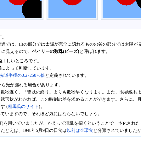
す。
付近では、山の部分では太陽が完全に隠れるものの谷の部分では太陽が
うに見えるので、
ベイリーの数珠(ビーズ)
と呼ばれます。
悩ましいところです。
縁
によって判断しています。
道半径の0.2725076倍
と定義されています。
から光が漏れる場合があります。
り数秒遅く、「皆既の終り」よりも数秒早くなります。また、限界線も
縁形状がわかれば、この時刻の差を求めることができます。さらに、月周
 (
相馬氏のサイト
)。
れていますので、それほど気にはならないでしょう。
2274倍)を用いていましたが、かえって混乱を招くということで一本化され
とえば、1948年5月9日の日食は
以前は金環食
と分類されていました