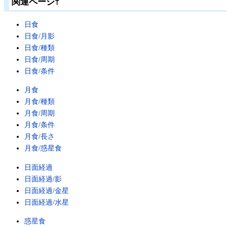
関連ページ
†
日食
日食/月影
日食/種類
日食/周期
日食/条件
月食
月食/種類
月食/周期
月食/条件
月食/長さ
月食/惑星食
日面経過
日面経過/影
日面経過/金星
日面経過/水星
惑星食