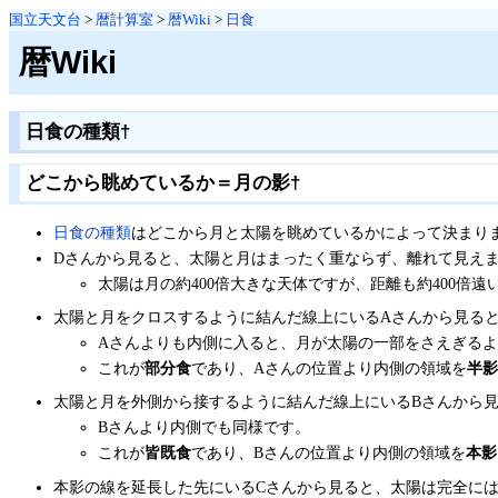
国立天文台
>
暦計算室
>
暦Wiki
>
日食
暦Wiki
日食の種類
†
どこから眺めているか＝月の影
†
日食の種類
はどこから月と太陽を眺めているかによって決まり
Dさんから見ると、太陽と月はまったく重ならず、離れて見え
太陽は月の約400倍大きな天体ですが、距離も約400倍遠
太陽と月をクロスするように結んだ線上にいるAさんから見る
Aさんよりも内側に入ると、月が太陽の一部をさえぎる
これが
部分食
であり、Aさんの位置より内側の領域を
半影
太陽と月を外側から接するように結んだ線上にいるBさんから
Bさんより内側でも同様です。
これが
皆既食
であり、Bさんの位置より内側の領域を
本影
本影の線を延長した先にいるCさんから見ると、太陽は完全に