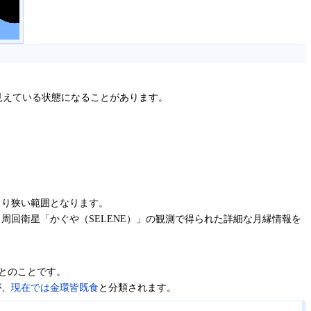
見えている状態になることがあります。
より狭い範囲となります。
回衛星「かぐや（SELENE）」の観測で得られた詳細な月縁情報を
たとのことです。
が、
現在では金環皆既食
と分類されます。