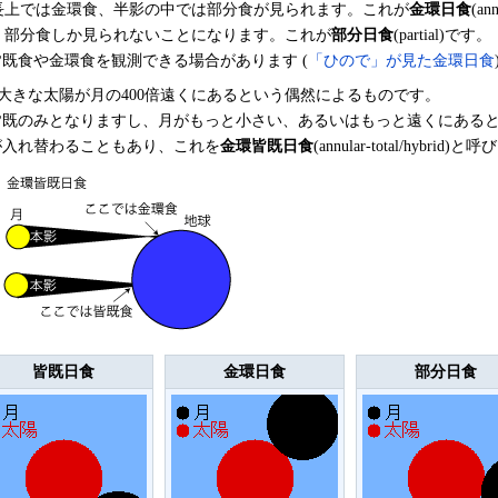
長上では金環食、半影の中では部分食が見られます。これが
金環日食
(an
、部分食しか見られないことになります。これが
部分日食
(partial)です。
既食や金環食を観測できる場合があります (
「ひので」が見た金環日食
大きな太陽が月の400倍遠くにあるという偶然によるものです。
皆既のみとなりますし、月がもっと小さい、あるいはもっと遠くにある
が入れ替わることもあり、これを
金環皆既日食
(annular-total/hybrid)
皆既日食
金環日食
部分日食