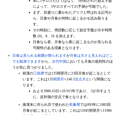
単に1サロスだけではなく、3分割された副文字盤
によって、3サロスすべての予測が可能でした。
まず、目盛りに書かれたグリフと呼ばれる記号か
ら、日食や月食が何時に起こるかを読み取りま
す。
その時刻に、周回数に応じて副文字盤が示す時間
数 (0)、8、16 を加えます。
日食なら昼、月食なら夜に起こるものが見られる
可能性のある現象となります。
日食は見られる範囲が限られます
が
月食は月さえ見えればどこ
でも観測できます
から、
古代中国
においても月食の規則性のほ
うが先に見つかりました。
前漢の
三統暦
では135朔望月に23回月食が起こるとして
います。これは135
朔望月
≒146.5
交点月
という関係にな
ります。
およそ3986.63日≒10.915年であり、.5が示すよう
に、反対側の交点で食となります。
後漢末に作られ呉で使われた
乾象暦
では893年に1882回
月食が起こるとしています。これは11045朔望月≒11986