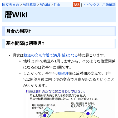
国立天文台
>
暦計算室
>
暦Wiki
>
月食
RSS
|
トピックス
|
用語解説
暦Wiki
月食の周期
†
基本間隔は朔望月
†
月食は
軌道の交点付近で満月(望)となる
時に起こります。
地球は1年で軌道を1周しますから、そのような位置関係
になるのは約半年に1回です。
したがって、半年≒6
朔望月
後に反対側の交点で、1年
≒12朔望月後に同じ側の交点で月食が起こるということ
がわかります。