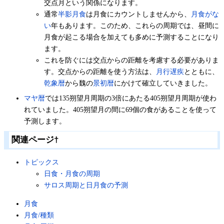
交点月という関係になります。
通常
半影月食
は月食にカウントしませんから、
月食がな
い
年もあります。このため、これらの周期では、昼間に
月食が起こる場合を加えても多めに予測することになり
ます。
これを防ぐには交点からの距離を考慮する必要がありま
す。交点からの距離を使う方法は、
月行遅疾
とともに、
乾象暦
から魏の
景初暦
にかけて確立していきました。
マヤ暦
では135朔望月周期の3倍にあたる405朔望月周期が使わ
れていました。405朔望月の間に69個の食があることを使って
予測します。
関連ページ
†
トピックス
日食・月食の周期
サロス周期と日月食の予測
月食
月食/種類