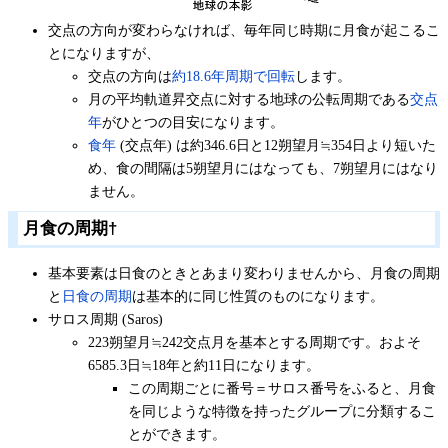
交点の方向が変わらなければ、毎年同じ時期に月食が起こるこ
とになりますが、
交点の方向は
約18.6年周期で回転
します。
月の平均軌道昇交点に対する地球の公転周期である
交点
年
がひとつの目安になります。
食年
(交点年) は約346.6日と12朔望月≒354日より短いた
め、食の間隔は5朔望月にはなっても、7朔望月にはなり
ません。
月食の周期
†
基本要素は日食のときとあまり変わりませんから、月食の周期
と
日食の周期
は基本的に同じ性質のものになります。
サロス周期 (Saros)
223朔望月≒242交点月を基本とする周期です。およそ
6585.3日≒18年と約11日になります。
この周期ごとに番号＝サロス番号をふると、月食
を同じような特徴を持ったグループに分類するこ
とができます。