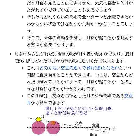
だと月食を見ることはできません。天気の都合や欠けか
たがわずかで気づかないこともあるでしょう。
そもそもどれくらいの周期で全パターンが網羅できるか
わからない状態ではなかなか判断がつかないことでしょ
う。
そこで、天体の運動を予測し、月食が起こるかを判定す
る方法が必要になります。
月食の深さはどれだけ地球の影が月を覆い隠すかであり、満月
(望)の際にどれだけ月が地球の影に近づくかで決まります。
これは
どのくらい交点の近くで満月(望)となるか
という
問題に置き換えることができます。つまり、交点からど
れだけ離れているかによって、月食が起こるか、どのよ
うな月食になるかがわかるわけです。
この距離は、交点を基準とした月の公転周期である
交点
月
から算出できます。