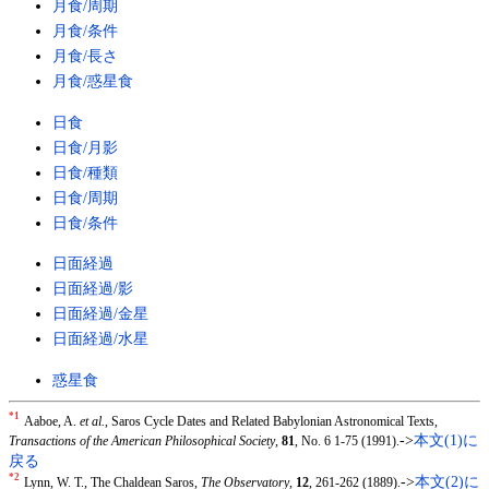
月食/周期
月食/条件
月食/長さ
月食/惑星食
日食
日食/月影
日食/種類
日食/周期
日食/条件
日面経過
日面経過/影
日面経過/金星
日面経過/水星
惑星食
*1
Aaboe, A.
et al.
, Saros Cycle Dates and Related Babylonian Astronomical Texts,
->
本文(1)に
Transactions of the American Philosophical Society
,
81
, No. 6 1-75 (1991).
戻る
*2
->
本文(2)に
Lynn, W. T., The Chaldean Saros,
The Observatory
,
12
, 261-262 (1889).