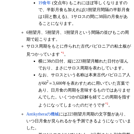
19食年
(交点年) もこれにほぼ等しくなりますの
で、半影月食も加えれば(1朔望月間隔の半影月食
は1回と数える)、1サロスの間に38回の月食があ
ることになります。
6朔望月、5朔望月、1朔望月という間隔の並びもこの周
期で起こります。
サロス周期をもとに作られた古代バビロニアの粘土板が
*1
見つかっています
。
横に38の日付、縦に223朔望月離れた日付が並ん
でおり、まさにサロス周期を表わしています。
なお、サロスという名称は本来古代バビロニア人
2
が60
＝3,600年を表わすために用いていた言葉で
あり、日月食の周期を意味するものではありませ
んでした。いくつかの誤解を経てこの周期を指す
*2
ようになってしまったのだそうです
。
Antikytheraの機械
には223朔望月周期の文字盤があり、
いつ日月食が見られるかを予測できるようになっていま
した。